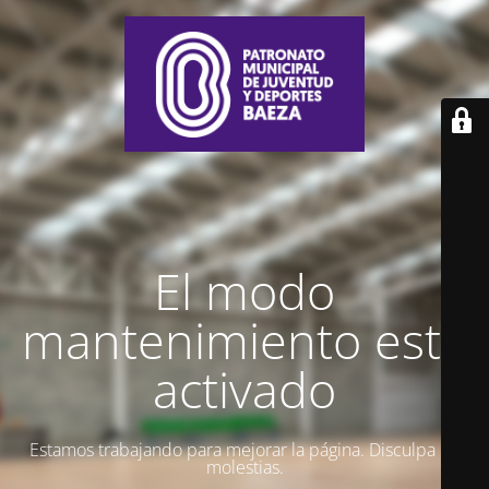
El modo
mantenimiento está
activado
Estamos trabajando para mejorar la página. Disculpa las
molestias.