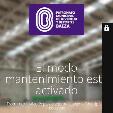
El modo
mantenimiento está
activado
Estamos trabajando para mejorar la página. Disculpa las
molestias.