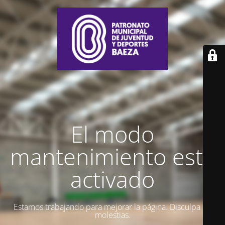
El modo
mantenimiento está
activado
Estamos trabajando para mejorar la página. Disculpa las
molestias.