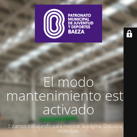
El modo
mantenimiento está
activado
Estamos trabajando para mejorar la página. Disculpa las
molestias.